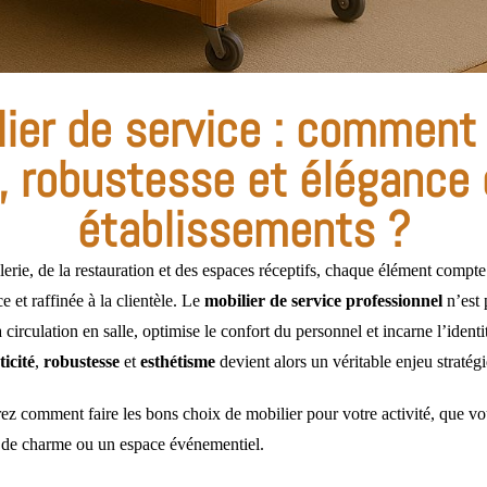
lier de service : comment a
é, robustesse et élégance
établissements ?
lerie, de la restauration et des espaces réceptifs, chaque élément compte
e et raffinée à la clientèle. Le
mobilier de service professionnel
n’est 
la circulation en salle, optimise le confort du personnel et incarne l’ident
ticité
,
robustesse
et
esthétisme
devient alors un véritable enjeu stratég
rez comment faire les bons choix de mobilier pour votre activité, que vo
 de charme ou un espace événementiel.