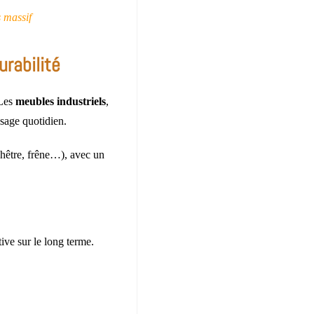
s massif
urabilité
 Les
meubles industriels
,
usage quotidien.
 (hêtre, frêne…), avec un
ive sur le long terme.