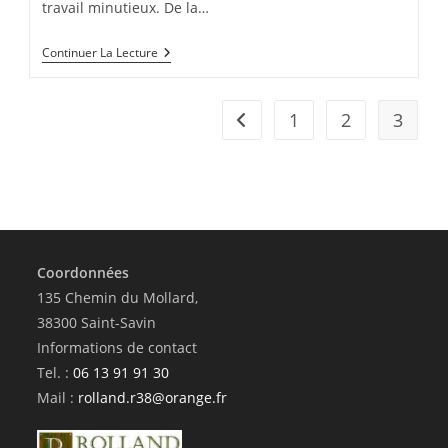
travail minutieux. De la…
Les
Continuer La Lecture
Étapes
De
Fabrication
D’un
1
2
3
Go to the previous page
Meuble
En
Bois
Massif
Artisanal
Coordonnées
135 Chemin du Mollard,
38300 Saint-Savin
Informations de contact
Tel. :
06 13 91 91 30
Mail :
rolland.r38@orange.fr